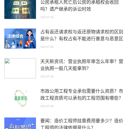
公房承租人死亡后公房的承租权会收回
吗？遗产继承的诉讼时效
2023-07-06
占有返还请求权与返还原物请求权的区别
是什么？有权占有不能进行善意与恶意区
分吗？_全球报道
2023-07-06
天天新资讯：营业执照年审怎么年审？营
业执照一般几天能拿到？
2023-07-06
市政公用工程专业承包需要什么资质？市
政工程资质可以承包的工程范围有哪些？
_播报
2023-07-06
要闻：造价工程师挂靠费用要多少？造价
工程师的法律依据是什么？