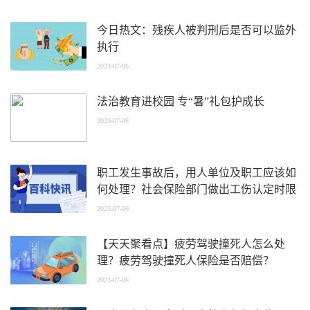
今日热文：残疾人被判刑后是否可以监外
执行
2023-07-06
法治教育进校园 专“暑”礼包护成长
2023-07-06
职工发生事故后，用人单位及职工应该如
何处理？社会保险部门做出工伤认定时限
是多久？_环球播资讯
2023-07-06
【天天聚看点】疲劳驾驶撞死人怎么处
理？疲劳驾驶撞死人保险是否赔偿？
2023-07-06